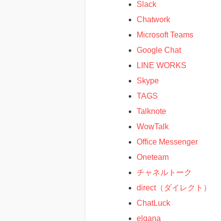
Slack
Chatwork
Microsoft Teams
Google Chat
LINE WORKS
Skype
TAGS
Talknote
WowTalk
Office Messenger
Oneteam
チャネルトーク
direct（ダイレクト）
ChatLuck
elgana